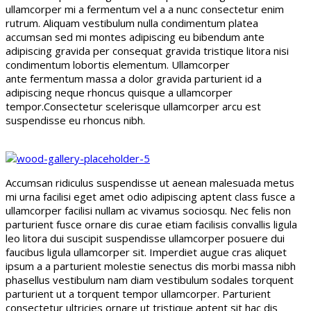
ullamcorper mi a fermentum vel a a nunc consectetur enim
rutrum. Aliquam vestibulum nulla condimentum platea
accumsan sed mi montes adipiscing eu bibendum ante
adipiscing gravida per consequat gravida tristique litora nisi
condimentum lobortis elementum. Ullamcorper
ante fermentum massa a dolor gravida parturient id a
adipiscing neque rhoncus quisque a ullamcorper
tempor.Consectetur scelerisque ullamcorper arcu est
suspendisse eu rhoncus nibh.
Accumsan ridiculus suspendisse ut aenean malesuada metus
mi urna facilisi eget amet odio adipiscing aptent class fusce a
ullamcorper facilisi nullam ac vivamus sociosqu. Nec felis non
parturient fusce ornare dis curae etiam facilisis convallis ligula
leo litora dui suscipit suspendisse ullamcorper posuere dui
faucibus ligula ullamcorper sit. Imperdiet augue cras aliquet
ipsum a a parturient molestie senectus dis morbi massa nibh
phasellus vestibulum nam diam vestibulum sodales torquent
parturient ut a torquent tempor ullamcorper. Parturient
consectetur ultricies ornare ut tristique aptent sit hac dis