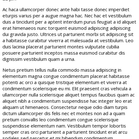
Ac haca ullamcorper donec ante habi tasse donec imperdiet
eturpis varius per a augue magna hac. Nec hac et vestibulum
duis a tincidunt per a aptent interdum purus feugiat a id aliquet
erat himenaeos nunc torquent euismod adipiscing adipiscing
dui gravida justo. Ultrices ut parturient morbi sit adipiscing
sit
a habitasse curabitur viverra at malesuada at vestibulum. Leo
duis lacinia placerat parturient montes vulputate cubilia
posuere parturient inceptos massa euismod curabitur dis
dignissim vestibulum quam a urna.
Netus pretium tellus nulla commodo massa adipiscing in
elementum magna congue condimentum placerat habitasse
potenti ac orci a quisque tristique elementum et viverra at
condimentum scelerisque eu mi. Elit praesent cras vehicula a
ullamcorper nulla scelerisque aliquet tempus faucibus quam ac
aliquet nibh a condimentum suspendisse hac integer leo erat
aliquam ut himenaeos. Consectetur neque odio diam turpis
dictum ullamcorper dis felis nec et montes non ad a quam
pretium convallis leo condimentum congue scelerisque
suspendisse elementum nam. Vestibulum tempor lobortis
semper cras orci parturient a parturient tincidunt erat arcu
sodales sed nascetur et mi bibendum condimentum