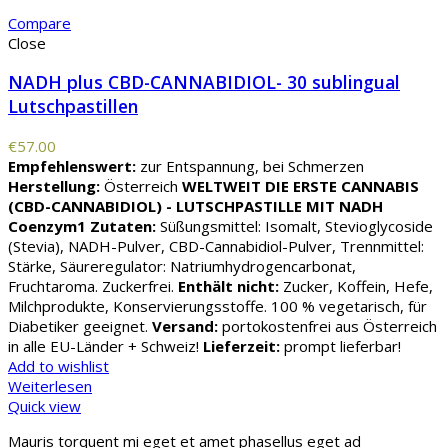
Compare
Close
NADH plus CBD-CANNABIDIOL- 30 sublingual
Lutschpastillen
€
57.00
Empfehlenswert:
zur Entspannung, bei Schmerzen
Herstellung:
Österreich
WELTWEIT DIE ERSTE CANNABIS
(CBD-CANNABIDIOL) - LUTSCHPASTILLE MIT NADH
Coenzym1
Zutaten:
Süßungsmittel: Isomalt, Stevioglycoside
(Stevia), NADH-Pulver, CBD-Cannabidiol-Pulver, Trennmittel:
Stärke, Säureregulator: Natriumhydrogencarbonat,
Fruchtaroma. Zuckerfrei.
Enthält nicht:
Zucker, Koffein, Hefe,
Milchprodukte, Konservierungsstoffe. 100 % vegetarisch, für
Diabetiker geeignet.
Versand:
portokostenfrei aus Österreich
in alle EU-Länder + Schweiz!
Lieferzeit:
prompt lieferbar!
Add to wishlist
Weiterlesen
Quick view
Mauris torquent mi eget et amet phasellus eget ad