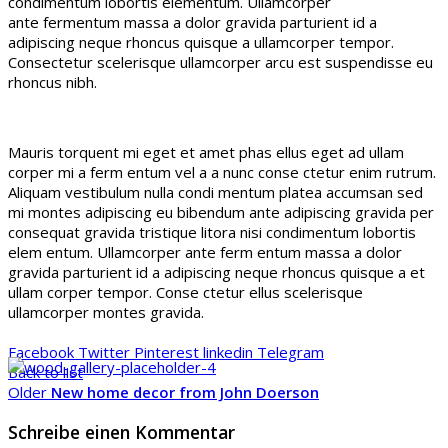
condimentum lobortis elementum. Ullamcorper
ante fermentum massa a dolor gravida parturient id a
adipiscing neque rhoncus quisque a ullamcorper tempor.
Consectetur scelerisque ullamcorper arcu est suspendisse eu
rhoncus nibh.
Mauris torquent mi eget et amet phas ellus eget ad ullam
corper mi a ferm entum vel a a nunc conse ctetur enim rutrum.
Aliquam vestibulum nulla condi mentum platea accumsan sed
mi montes adipiscing eu bibendum ante adipiscing gravida per
consequat gravida tristique litora nisi condimentum lobortis
elem entum. Ullamcorper ante ferm entum massa a dolor
gravida parturient id a adipiscing neque rhoncus quisque a et
ullam corper tempor. Conse ctetur ellus scelerisque
ullamcorper montes gravida.
Facebook
Twitter
Pinterest
linkedin
Telegram
Back to list
Older
New home decor from John Doerson
Schreibe einen Kommentar