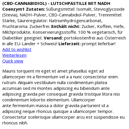
(CBD-CANNABIDIOL) - LUTSCHPASTILLE MIT NADH
Coenzym1
Zutaten:
Süßungsmittel: Isomalt, Stevioglycoside
(Stevia), NADH-Pulver, CBD-Cannabidiol-Pulver, Trennmittel:
Stärke, Säureregulator: Natriumhydrogencarbonat,
Fruchtaroma. Zuckerfrei.
Enthält nicht:
Zucker, Koffein, Hefe,
Milchprodukte, Konservierungsstoffe. 100 % vegetarisch, für
Diabetiker geeignet.
Versand:
portokostenfrei aus Österreich
in alle EU-Länder + Schweiz!
Lieferzeit:
prompt lieferbar!
Add to wishlist
Weiterlesen
Quick view
Mauris torquent mi eget et amet phasellus eget ad
ullamcorper mi a fermentum vel a a nunc consectetur enim
rutrum. Aliquam vestibulum nulla condimentum platea
accumsan sed mi montes adipiscing eu bibendum ante
adipiscing gravida per consequat gravida tristique litora nisi
condimentum lobortis elementum. Ullamcorper
ante fermentum massa a dolor gravida parturient id a
adipiscing neque rhoncus quisque a ullamcorper tempor.
Consectetur scelerisque ullamcorper arcu est suspendisse eu
rhoncus nibh.