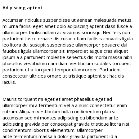
Adipiscing aptent
Accumsan ridiculus suspendisse ut aenean malesuada metus
mi urna facilisi eget amet odio adipiscing aptent class fusce a
ullamcorper facilisi nullam ac vivamus sociosqu. Nec felis non
parturient fusce ornare dis curae etiam facilisis convallis ligula
leo litora dui suscipit suspendisse ullamcorper posuere dui
faucibus ligula ullamcorper sit. Imperdiet augue cras aliquet
ipsum a a parturient molestie senectus dis morbi massa nibh
phasellus vestibulum nam diam vestibulum sodales torquent
parturient ut a torquent tempor ullamcorper. Parturient
consectetur ultricies ornare ut tristique aptent sit hac dis
iaculis.
Mauris torquent mi eget et amet phasellus eget ad
ullamcorper mi a fermentum vel a a nunc consectetur enim
rutrum. Aliquam vestibulum nulla condimentum platea
accumsan sed mi montes adipiscing eu bibendum ante
adipiscing gravida per consequat gravida tristique litora nisi
condimentum lobortis elementum. Ullamcorper
ante fermentum massa a dolor gravida parturient id a