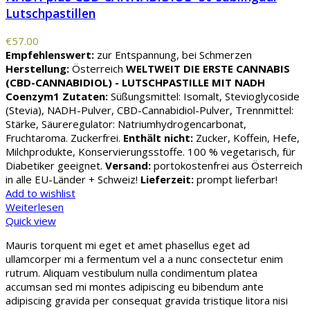
Lutschpastillen
€
57.00
Empfehlenswert:
zur Entspannung, bei Schmerzen
Herstellung:
Österreich
WELTWEIT DIE ERSTE CANNABIS
(CBD-CANNABIDIOL) - LUTSCHPASTILLE MIT NADH
Coenzym1
Zutaten:
Süßungsmittel: Isomalt, Stevioglycoside
(Stevia), NADH-Pulver, CBD-Cannabidiol-Pulver, Trennmittel:
Stärke, Säureregulator: Natriumhydrogencarbonat,
Fruchtaroma. Zuckerfrei.
Enthält nicht:
Zucker, Koffein, Hefe,
Milchprodukte, Konservierungsstoffe. 100 % vegetarisch, für
Diabetiker geeignet.
Versand:
portokostenfrei aus Österreich
in alle EU-Länder + Schweiz!
Lieferzeit:
prompt lieferbar!
Add to wishlist
Weiterlesen
Quick view
Mauris torquent mi eget et amet phasellus eget ad
ullamcorper mi a fermentum vel a a nunc consectetur enim
rutrum. Aliquam vestibulum nulla condimentum platea
accumsan sed mi montes adipiscing eu bibendum ante
adipiscing gravida per consequat gravida tristique litora nisi