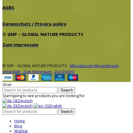
AGBS
Datenschutz / Privacy-policy
© GNP – GLOBAL NATURE PRODUCTS
Zum Impressum
© GNP - GLOBAL NATURE PRODUCTS -
Mit Liebe von MingoVersum
entwickelt
- Zum Impressum
- Zur DSGVO
close
Search
Start typing to see products you are looking for.
Deutsch
Deutsch
English
Search
Home
Blog
Wishlist