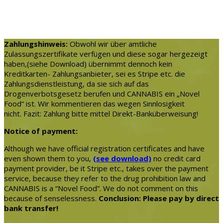
Zahlungshinweis:
Obwohl wir über amtliche
Zulassungszertifikate verfügen und diese sogar hergezeigt
haben,(siehe Download) übernimmt dennoch kein
Kreditkarten- Zahlungsanbieter, sei es Stripe etc. die
Zahlungsdienstleistung, da sie sich auf das
Drogenverbotsgesetz berufen und CANNABIS ein „Novel
Food“ ist. Wir kommentieren das wegen Sinnlosigkeit
nicht. Fazit: Zahlung bitte mittel Direkt-Banküberweisung!
Notice of payment:
Although we have official registration certificates and have
even shown them to you,
(see download)
no credit card
payment provider, be it Stripe etc., takes over the payment
service, because they refer to the drug prohibition law and
CANNABIS is a “Novel Food”. We do not comment on this
because of senselessness.
Conclusion: Please pay by direct
bank transfer!