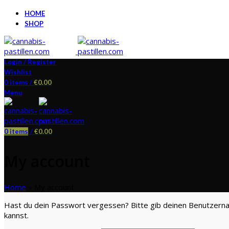
HOME
SHOP
Login / Register
Wishlist
0
items
/
€
0.00
Menu
0
items
/
€
0.00
My account
Home
»
My account
Hast du dein Passwort vergessen? Bitte gib deinen Benutzernam
kannst.