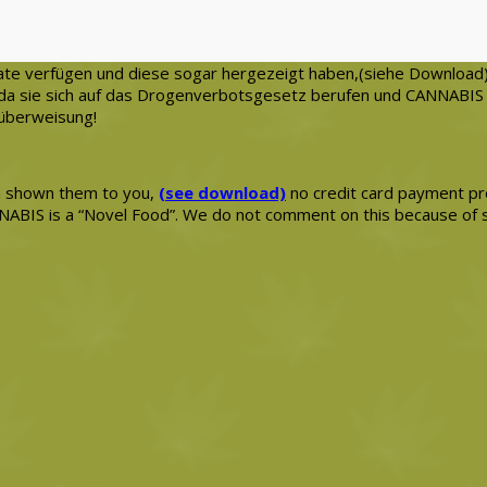
kate verfügen und diese sogar hergezeigt haben,(siehe Download
g, da sie sich auf das Drogenverbotsgesetz berufen und CANNABIS
nküberweisung!
en shown them to you,
(see download)
no credit card payment pro
ANNABIS is a “Novel Food”. We do not comment on this because of