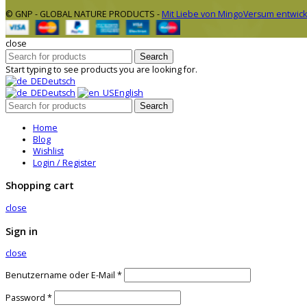
© GNP - GLOBAL NATURE PRODUCTS -
Mit Liebe von MingoVersum entwick
close
Search
Start typing to see products you are looking for.
Deutsch
Deutsch
English
Search
Home
Blog
Wishlist
Login / Register
Shopping cart
close
Sign in
close
Benutzername oder E-Mail
*
Password
*