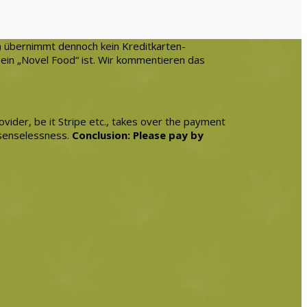
) übernimmt dennoch kein Kreditkarten-
 ein „Novel Food“ ist. Wir kommentieren das
vider, be it Stripe etc., takes over the payment
 senselessness.
Conclusion: Please pay by