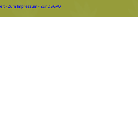
elt
- Zum Impressum
- Zur DSGVO