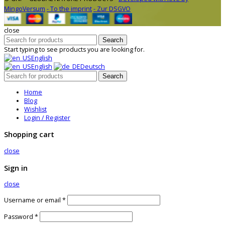
MingoVersum
- To the imprint
- Zur DSGVO
close
Search
Start typing to see products you are looking for.
English
English
Deutsch
Search
Home
Blog
Wishlist
Login / Register
Shopping cart
close
Sign in
close
Username or email
*
Password
*