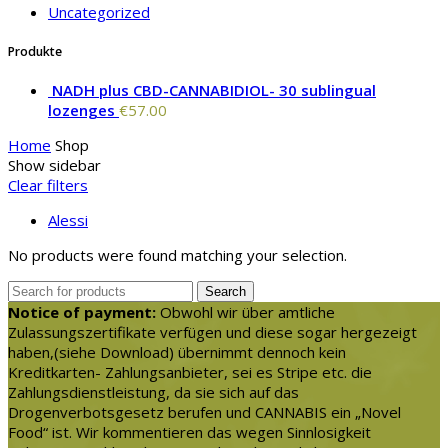
Uncategorized
Produkte
NADH plus CBD-CANNABIDIOL- 30 sublingual
lozenges
€
57.00
Home
Shop
Show sidebar
Clear filters
Alessi
No products were found matching your selection.
Search
Notice of payment:
Obwohl wir über amtliche
Zulassungszertifikate verfügen und diese sogar hergezeigt
haben,(siehe Download) übernimmt dennoch kein
Kreditkarten- Zahlungsanbieter, sei es Stripe etc. die
Zahlungsdienstleistung, da sie sich auf das
Drogenverbotsgesetz berufen und CANNABIS ein „Novel
Food“ ist. Wir kommentieren das wegen Sinnlosigkeit