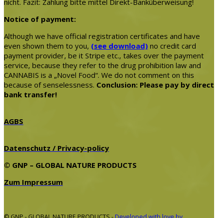
nicht. Fazit: Zahlung bitte mittel Direkt-Banküberweisung!
Notice of payment:
Although we have official registration certificates and have
even shown them to you,
(see download)
no credit card
payment provider, be it Stripe etc., takes over the payment
service, because they refer to the drug prohibition law and
CANNABIS is a „Novel Food“. We do not comment on this
because of senselessness.
Conclusion: Please pay by direct
bank transfer!
AGBS
Datenschutz / Privacy-policy
© GNP – GLOBAL NATURE PRODUCTS
Zum Impressum
© GNP - GLOBAL NATURE PRODUCTS -
Developed with love by